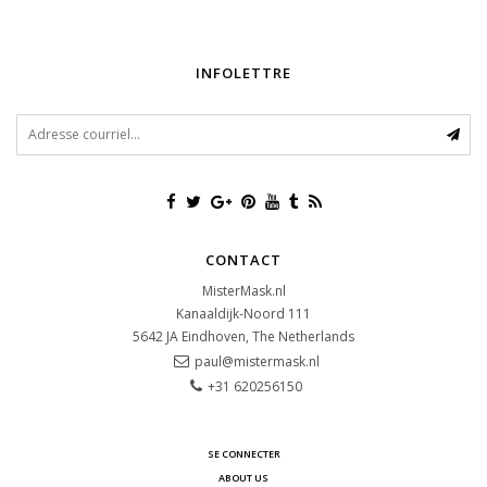
INFOLETTRE
CONTACT
MisterMask.nl
Kanaaldijk-Noord 111
5642 JA
Eindhoven, The Netherlands
paul@mistermask.nl
+31 620256150
SE CONNECTER
ABOUT US