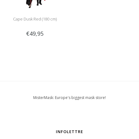
Cape Dusk Red (180 cm)
€49,95
MisterMask: Europe's biggest mask store!
INFOLETTRE