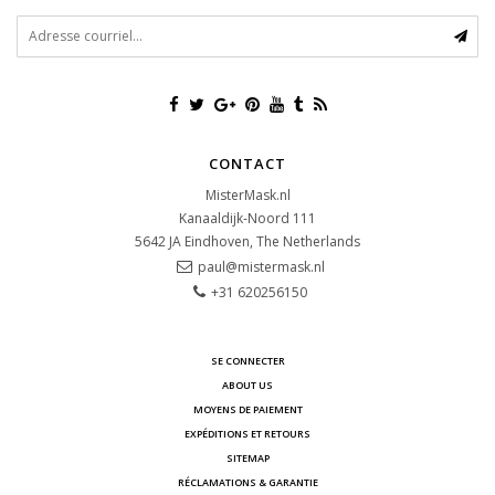
CONTACT
MisterMask.nl
Kanaaldijk-Noord 111
5642 JA
Eindhoven, The Netherlands
paul@mistermask.nl
+31 620256150
SE CONNECTER
ABOUT US
MOYENS DE PAIEMENT
EXPÉDITIONS ET RETOURS
SITEMAP
RÉCLAMATIONS & GARANTIE