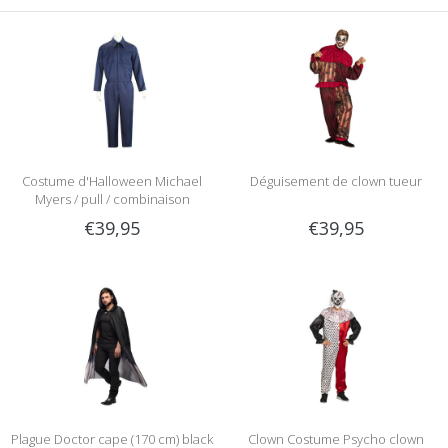
Costume d'Halloween Michael
Déguisement de clown tueur
Myers / pull / combinaison
€39,95
€39,95
Plague Doctor cape (170 cm) black
Clown Costume Psycho clown