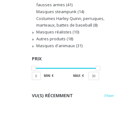
fausses armes
(41)
Masques steampunk
(14)
Costumes Harley Quinn, perruques,
marteaux, battes de baseball
(8)
Masques réalistes
(10)
Autres produits
(18)
Masques d'animaux
(31)
PRIX
MIN: €
MAX: €
0
30
VU(S) RÉCEMMENT
Effacer