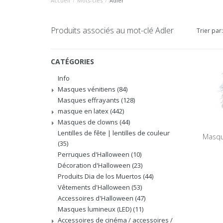
Accueil
/
Mots-clés
/
Adler
Produits associés au mot-clé Adler
Trier par:
CATÉGORIES
Info
Masques vénitiens
(84)
Masques effrayants
(128)
masque en latex
(442)
Masques de clowns
(44)
Lentilles de fête | lentilles de couleur
Masque
(35)
Perruques d'Halloween
(10)
Décoration d'Halloween
(23)
Produits Dia de los Muertos
(44)
Vêtements d'Halloween
(53)
Accessoires d'Halloween
(47)
Masques lumineux (LED)
(11)
Accessoires de cinéma / accessoires /