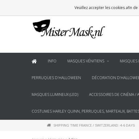
VOOR
22:00
BESTELD, BINNEN 2 WERKDAGEN IN HUIS
Veuillez accepter les cookies afin de
& BOVEN
€100
GRATIS BEZORGING
INFO
MASQUES VÉNITIENS
MASQUES 
PERRUQUES D'HALLOWEEN
DÉCORATION D'HALLOWE
MASQUES LUMINEUX (LED)
ACCESSOIRES DE CINÉMA / 
COSTUMES HARLEY QUINN, PERRUQUES, MARTEAUX, BATTES
SHIPPING TIME FRANCE / SWITZERLAND: 4-6 DAYS