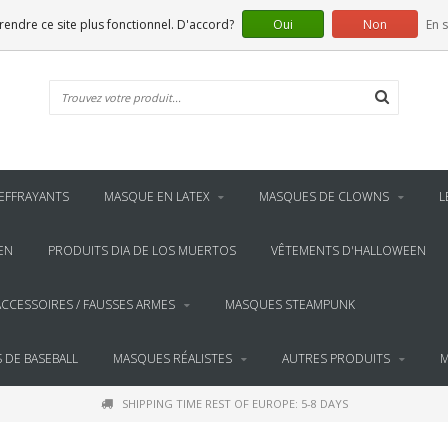
 rendre ce site plus fonctionnel. D'accord?
Oui
Non
En s
EFFRAYANTS
MASQUE EN LATEX
MASQUES DE CLOWNS
L
EN
PRODUITS DIA DE LOS MUERTOS
VÊTEMENTS D'HALLOWEEN
ACCESSOIRES / FAUSSES ARMES
MASQUES STEAMPUNK
 DE BASEBALL
MASQUES RÉALISTES
AUTRES PRODUITS
M
SHIPPING TIME REST OF EUROPE: 5-8 DAYS