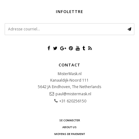
INFOLETTRE
CONTACT
MisterMask.nl
Kanaaldijk-Noord 111
5642 JA
Eindhoven, The Netherlands
paul@mistermask.nl
+31 620256150
SE CONNECTER
ABOUT US
MOYENS DE PAIEMENT