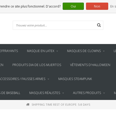
 rendre ce site plus fonctionnel. D'accord?
Oui
Non
En s
EFFRAYANTS
MASQUE EN LATEX
MASQUES DE CLOWNS
L
EN
PRODUITS DIA DE LOS MUERTOS
VÊTEMENTS D'HALLOWEEN
ACCESSOIRES / FAUSSES ARMES
MASQUES STEAMPUNK
 DE BASEBALL
MASQUES RÉALISTES
AUTRES PRODUITS
M
SHIPPING TIME REST OF EUROPE: 5-8 DAYS