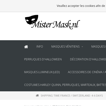
VOOR
22:00
BESTELD, BINNEN 2 WERKDAGEN IN HUIS
Veuillez accepter les cookies afin de
& BOVEN
€100
GRATIS BEZORGING
INFO
MASQUES VÉNITIENS
MASQUES 
PERRUQUES D'HALLOWEEN
DÉCORATION D'HALLOWE
MASQUES LUMINEUX (LED)
ACCESSOIRES DE CINÉMA / 
COSTUMES HARLEY QUINN, PERRUQUES, MARTEAUX, BATTES
SHIPPING TIME FRANCE / SWITZERLAND: 4-6 DAYS