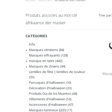
Accueil
/
Mots-clés
/
afrikaanse dier masker
Produits associés au mot-clé
Trier par:
afrikaanse dier masker
CATÉGORIES
Info
Masques vénitiens
(84)
Masques effrayants
(128)
masque en latex
(442)
Masques de clowns
(44)
Lentilles de fête | lentilles de couleur
Masqu
(35)
Perruques d'Halloween
(10)
Décoration d'Halloween
(23)
Produits Dia de los Muertos
(44)
Vêtements d'Halloween
(53)
Accessoires d'Halloween
(47)
Masques lumineux (LED)
(11)