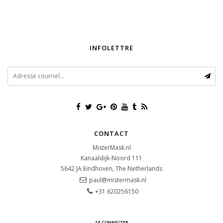
INFOLETTRE
CONTACT
MisterMask.nl
Kanaaldijk-Noord 111
5642 JA
Eindhoven, The Netherlands
paul@mistermask.nl
+31 620256150
SE CONNECTER