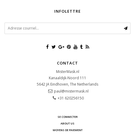
INFOLETTRE
CONTACT
MisterMask.nl
Kanaaldijk-Noord 111
5642 JA
Eindhoven, The Netherlands
paul@mistermask.nl
+31 620256150
SE CONNECTER
ABOUT US
MOYENS DE PAIEMENT