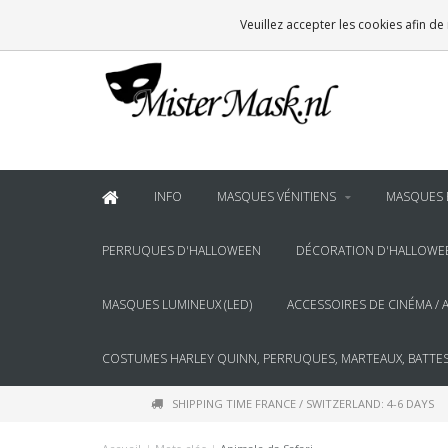
VOOR
22:00
BESTELD, BINNEN 2 WERKDAGEN IN HUIS
Veuillez accepter les cookies afin de
& BOVEN
€100
GRATIS BEZORGING
INFO
MASQUES VÉNITIENS
MASQUES 
PERRUQUES D'HALLOWEEN
DÉCORATION D'HALLOWE
MASQUES LUMINEUX (LED)
ACCESSOIRES DE CINÉMA / 
COSTUMES HARLEY QUINN, PERRUQUES, MARTEAUX, BATTES
SHIPPING TIME FRANCE / SWITZERLAND: 4-6 DAYS