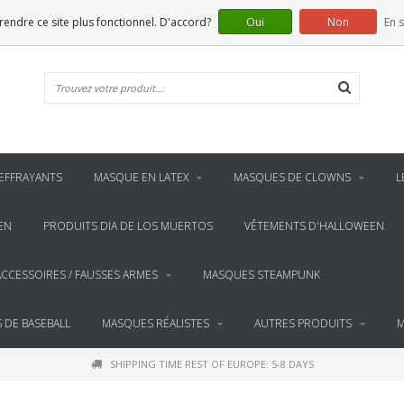
 rendre ce site plus fonctionnel. D'accord?
Oui
Non
En s
EFFRAYANTS
MASQUE EN LATEX
MASQUES DE CLOWNS
L
EN
PRODUITS DIA DE LOS MUERTOS
VÊTEMENTS D'HALLOWEEN
ACCESSOIRES / FAUSSES ARMES
MASQUES STEAMPUNK
 DE BASEBALL
MASQUES RÉALISTES
AUTRES PRODUITS
M
SHIPPING TIME REST OF EUROPE: 5-8 DAYS