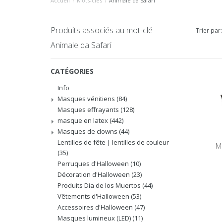
Accueil
/
Mots-clés
/
Animale da Safari
Produits associés au mot-clé
Trier par:
Animale da Safari
CATÉGORIES
Info
Masques vénitiens
(84)
Masques effrayants
(128)
masque en latex
(442)
Masques de clowns
(44)
Lentilles de fête | lentilles de couleur
M
(35)
Perruques d'Halloween
(10)
Décoration d'Halloween
(23)
Produits Dia de los Muertos
(44)
Vêtements d'Halloween
(53)
Accessoires d'Halloween
(47)
Masques lumineux (LED)
(11)