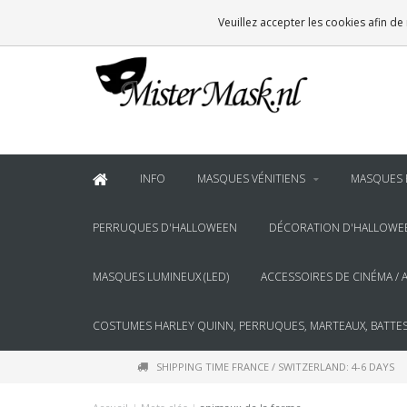
VOOR
22:00
BESTELD, BINNEN 2 WERKDAGEN IN HUIS
Veuillez accepter les cookies afin de
& BOVEN
€100
GRATIS BEZORGING
INFO
MASQUES VÉNITIENS
MASQUES 
PERRUQUES D'HALLOWEEN
DÉCORATION D'HALLOWE
MASQUES LUMINEUX (LED)
ACCESSOIRES DE CINÉMA / 
COSTUMES HARLEY QUINN, PERRUQUES, MARTEAUX, BATTES
SHIPPING TIME FRANCE / SWITZERLAND: 4-6 DAYS