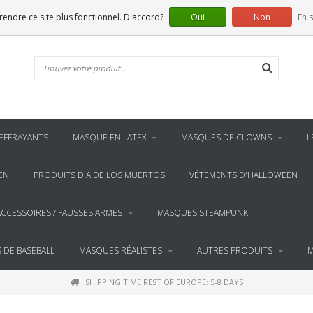
 rendre ce site plus fonctionnel. D'accord?
Oui
Non
En s
EFFRAYANTS
MASQUE EN LATEX
MASQUES DE CLOWNS
L
EN
PRODUITS DIA DE LOS MUERTOS
VÊTEMENTS D'HALLOWEEN
ACCESSOIRES / FAUSSES ARMES
MASQUES STEAMPUNK
 DE BASEBALL
MASQUES RÉALISTES
AUTRES PRODUITS
M
SHIPPING TIME REST OF EUROPE: 5-8 DAYS