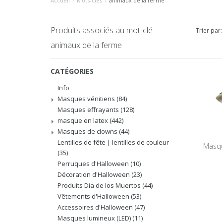
Accueil
/
Mots-clés
/
animaux de la ferme
Produits associés au mot-clé
Trier par:
animaux de la ferme
CATÉGORIES
Info
Masques vénitiens
(84)
Masques effrayants
(128)
masque en latex
(442)
Masques de clowns
(44)
Lentilles de fête | lentilles de couleur
Masqu
(35)
Perruques d'Halloween
(10)
Décoration d'Halloween
(23)
Produits Dia de los Muertos
(44)
Vêtements d'Halloween
(53)
Accessoires d'Halloween
(47)
Masques lumineux (LED)
(11)