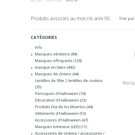
Accueil
/
Mots-clés
/
anni 90
Produits associés au mot-clé anni 90
Trier par:
CATÉGORIES
Info
Masques vénitiens
(84)
Masques effrayants
(128)
masque en latex
(442)
Masques de clowns
(44)
Lentilles de fête | lentilles de couleur
Masqu
(35)
Perruques d'Halloween
(10)
Décoration d'Halloween
(23)
Produits Dia de los Muertos
(44)
Vêtements d'Halloween
(53)
Accessoires d'Halloween
(47)
Masques lumineux (LED)
(11)
Accessoires de cinéma / accessoires /