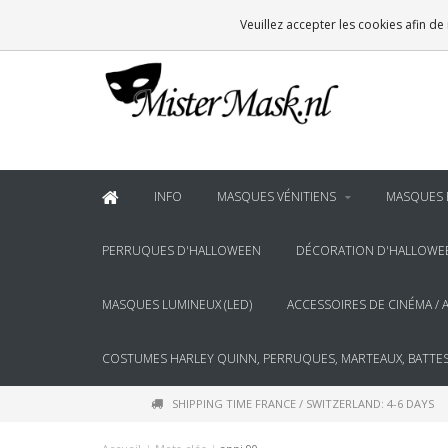
VOOR
22:00
BESTELD, BINNEN 2 WERKDAGEN IN HUIS
Veuillez accepter les cookies afin de
& BOVEN
€100
GRATIS BEZORGING
INFO
MASQUES VÉNITIENS
MASQUES 
PERRUQUES D'HALLOWEEN
DÉCORATION D'HALLOWE
MASQUES LUMINEUX (LED)
ACCESSOIRES DE CINÉMA / 
COSTUMES HARLEY QUINN, PERRUQUES, MARTEAUX, BATTES
SHIPPING TIME FRANCE / SWITZERLAND: 4-6 DAYS