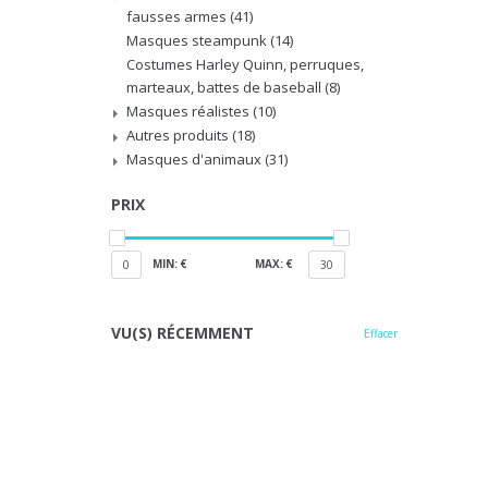
fausses armes
(41)
Masques steampunk
(14)
Costumes Harley Quinn, perruques,
marteaux, battes de baseball
(8)
Masques réalistes
(10)
Autres produits
(18)
Masques d'animaux
(31)
PRIX
MIN: €
MAX: €
0
30
VU(S) RÉCEMMENT
Effacer