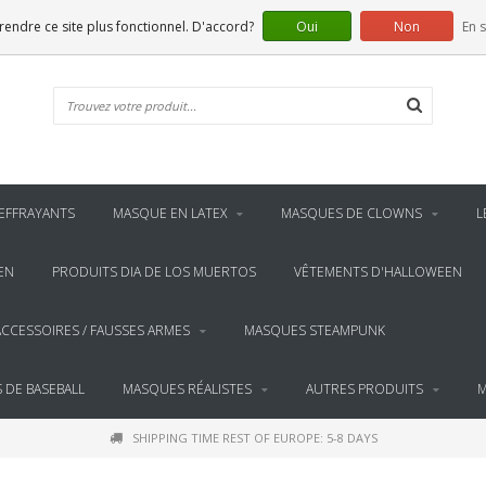
 rendre ce site plus fonctionnel. D'accord?
Oui
Non
En s
EFFRAYANTS
MASQUE EN LATEX
MASQUES DE CLOWNS
L
EN
PRODUITS DIA DE LOS MUERTOS
VÊTEMENTS D'HALLOWEEN
ACCESSOIRES / FAUSSES ARMES
MASQUES STEAMPUNK
 DE BASEBALL
MASQUES RÉALISTES
AUTRES PRODUITS
M
SHIPPING TIME REST OF EUROPE: 5-8 DAYS