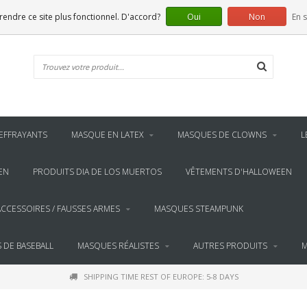
 rendre ce site plus fonctionnel. D'accord?
Oui
Non
En s
EFFRAYANTS
MASQUE EN LATEX
MASQUES DE CLOWNS
L
EN
PRODUITS DIA DE LOS MUERTOS
VÊTEMENTS D'HALLOWEEN
ACCESSOIRES / FAUSSES ARMES
MASQUES STEAMPUNK
 DE BASEBALL
MASQUES RÉALISTES
AUTRES PRODUITS
M
SHIPPING TIME REST OF EUROPE: 5-8 DAYS