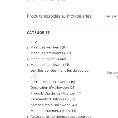
Accueil
/
Mots-clés
/
aries
Produits associés au mot-clé aries
Trier par:
CATÉGORIES
Info
Masques vénitiens
(84)
Masques effrayants
(128)
masque en latex
(442)
Masques de clowns
(44)
Lentilles de fête | lentilles de couleur
Masque
(35)
Perruques d'Halloween
(10)
Décoration d'Halloween
(23)
Produits Dia de los Muertos
(44)
Vêtements d'Halloween
(53)
Accessoires d'Halloween
(47)
Masques lumineux (LED)
(11)
Accessoires de cinéma / accessoires /