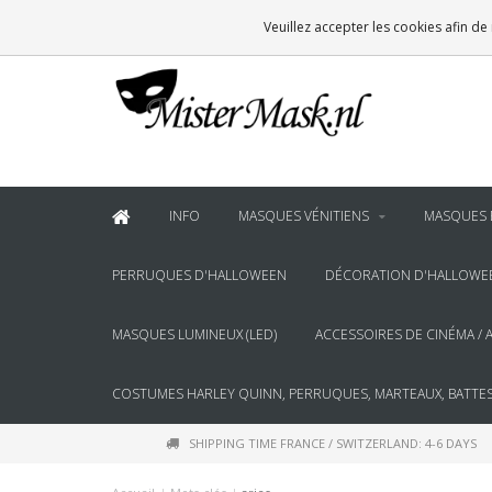
VOOR
22:00
BESTELD, BINNEN 2 WERKDAGEN IN HUIS
Veuillez accepter les cookies afin de
& BOVEN
€100
GRATIS BEZORGING
INFO
MASQUES VÉNITIENS
MASQUES 
PERRUQUES D'HALLOWEEN
DÉCORATION D'HALLOWE
MASQUES LUMINEUX (LED)
ACCESSOIRES DE CINÉMA / 
COSTUMES HARLEY QUINN, PERRUQUES, MARTEAUX, BATTES
SHIPPING TIME FRANCE / SWITZERLAND: 4-6 DAYS