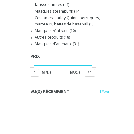
fausses armes
(41)
Masques steampunk
(14)
Costumes Harley Quinn, perruques,
marteaux, battes de baseball
(8)
Masques réalistes
(10)
Autres produits
(18)
Masques d'animaux
(31)
PRIX
MIN: €
MAX: €
0
30
VU(S) RÉCEMMENT
Effacer