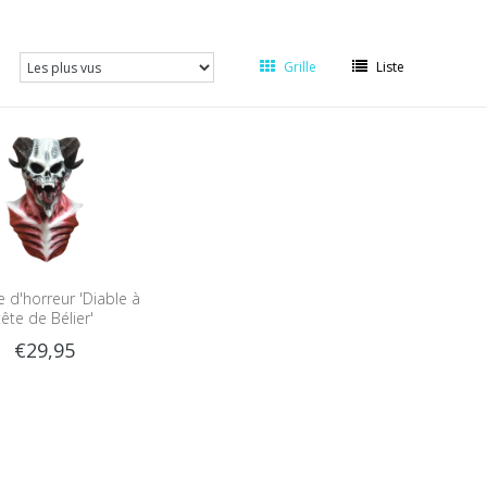
Grille
Liste
 d'horreur 'Diable à
tête de Bélier'
€29,95