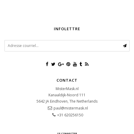
INFOLETTRE
CONTACT
MisterMask.nl
Kanaaldijk-Noord 111
5642 JA
Eindhoven, The Netherlands
paul@mistermask.nl
+31 620256150
SE CONNECTER