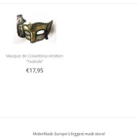
Masque de Columbina vénitien
'Teatrale'
€17,95
MisterMask: Europe's biggest mask store!