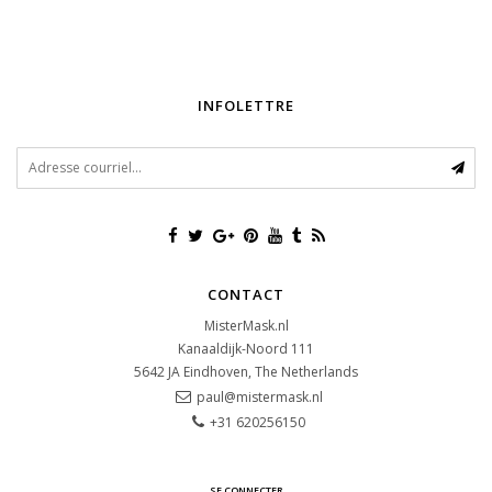
INFOLETTRE
CONTACT
MisterMask.nl
Kanaaldijk-Noord 111
5642 JA
Eindhoven, The Netherlands
paul@mistermask.nl
+31 620256150
SE CONNECTER