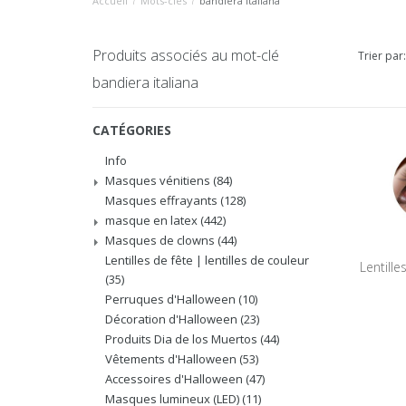
Accueil
/
Mots-clés
/
bandiera italiana
Produits associés au mot-clé
Trier par:
bandiera italiana
CATÉGORIES
Info
Masques vénitiens
(84)
Masques effrayants
(128)
masque en latex
(442)
Masques de clowns
(44)
Lentilles de fête | lentilles de couleur
Lentill
(35)
Perruques d'Halloween
(10)
Décoration d'Halloween
(23)
Produits Dia de los Muertos
(44)
Vêtements d'Halloween
(53)
Accessoires d'Halloween
(47)
Masques lumineux (LED)
(11)