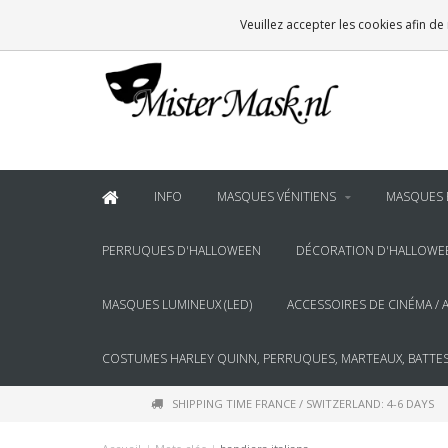
VOOR
22:00
BESTELD, BINNEN 2 WERKDAGEN IN HUIS
Veuillez accepter les cookies afin de
& BOVEN
€100
GRATIS BEZORGING
INFO
MASQUES VÉNITIENS
MASQUES 
PERRUQUES D'HALLOWEEN
DÉCORATION D'HALLOWE
MASQUES LUMINEUX (LED)
ACCESSOIRES DE CINÉMA / 
COSTUMES HARLEY QUINN, PERRUQUES, MARTEAUX, BATTES
SHIPPING TIME FRANCE / SWITZERLAND: 4-6 DAYS