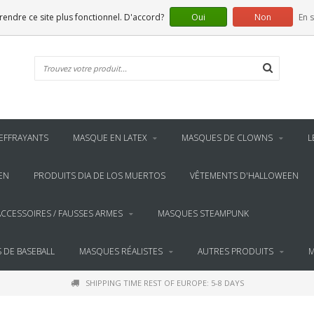
 rendre ce site plus fonctionnel. D'accord?
Oui
Non
En s
EFFRAYANTS
MASQUE EN LATEX
MASQUES DE CLOWNS
L
EN
PRODUITS DIA DE LOS MUERTOS
VÊTEMENTS D'HALLOWEEN
ACCESSOIRES / FAUSSES ARMES
MASQUES STEAMPUNK
 DE BASEBALL
MASQUES RÉALISTES
AUTRES PRODUITS
M
SHIPPING TIME REST OF EUROPE: 5-8 DAYS