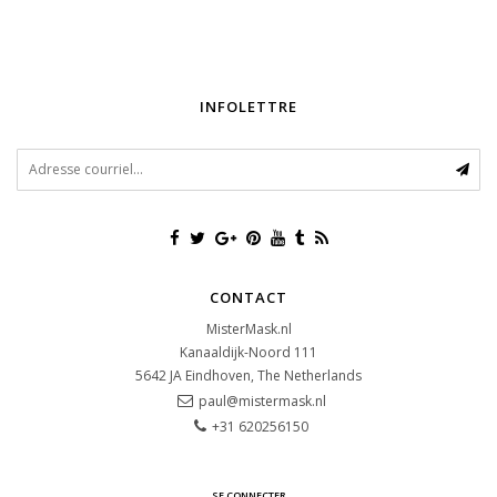
INFOLETTRE
CONTACT
MisterMask.nl
Kanaaldijk-Noord 111
5642 JA
Eindhoven, The Netherlands
paul@mistermask.nl
+31 620256150
SE CONNECTER