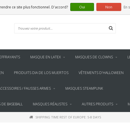
 rendre ce site plus fonctionnel. D'accord?
Oui
Non
En s
EFFRAYANTS
MASQUE EN LATEX
MASQUES DE CLOWNS
L
EN
PRODUITS DIA DE LOS MUERTOS
VÊTEMENTS D'HALLOWEEN
ACCESSOIRES / FAUSSES ARMES
MASQUES STEAMPUNK
 DE BASEBALL
MASQUES RÉALISTES
AUTRES PRODUITS
M
SHIPPING TIME REST OF EUROPE: 5-8 DAYS