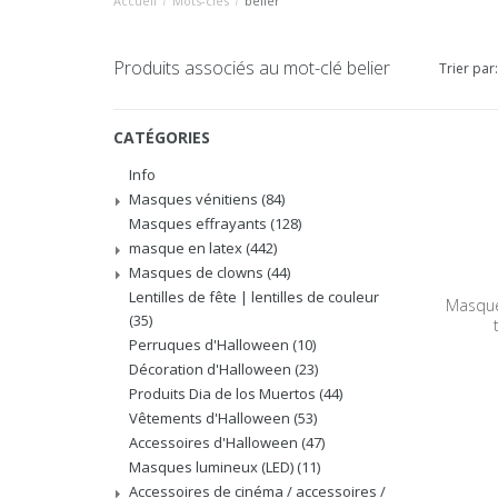
Accueil
/
Mots-clés
/
belier
Produits associés au mot-clé belier
Trier par:
CATÉGORIES
Info
Masques vénitiens
(84)
Masques effrayants
(128)
masque en latex
(442)
Masques de clowns
(44)
Lentilles de fête | lentilles de couleur
Masque
(35)
Perruques d'Halloween
(10)
Décoration d'Halloween
(23)
Produits Dia de los Muertos
(44)
Vêtements d'Halloween
(53)
Accessoires d'Halloween
(47)
Masques lumineux (LED)
(11)
Accessoires de cinéma / accessoires /