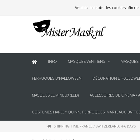
VOOR
22:00
BESTELD, BINNEN 2 WERKDAGEN IN HUIS
Veuillez accepter les cookies afin de
& BOVEN
€100
GRATIS BEZORGING
INFO
MASQUES VÉNITIENS
MASQUES 
PERRUQUES D'HALLOWEEN
DÉCORATION D'HALLOWE
MASQUES LUMINEUX (LED)
ACCESSOIRES DE CINÉMA / 
COSTUMES HARLEY QUINN, PERRUQUES, MARTEAUX, BATTES
SHIPPING TIME FRANCE / SWITZERLAND: 4-6 DAYS