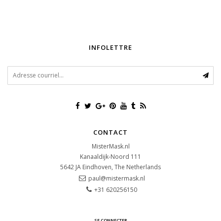
INFOLETTRE
CONTACT
MisterMask.nl
Kanaaldijk-Noord 111
5642 JA
Eindhoven, The Netherlands
paul@mistermask.nl
+31 620256150
SE CONNECTER