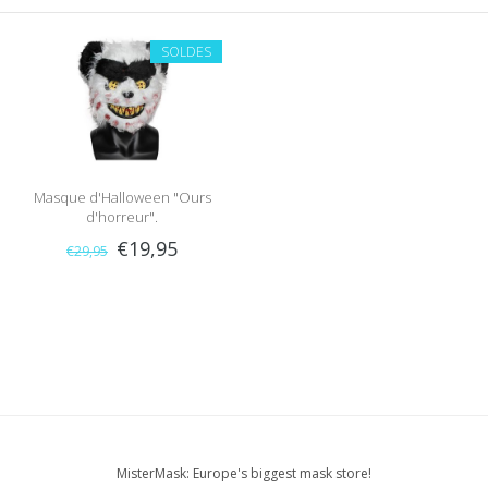
SOLDES
Masque d'Halloween "Ours
d'horreur".
€19,95
€29,95
MisterMask: Europe's biggest mask store!