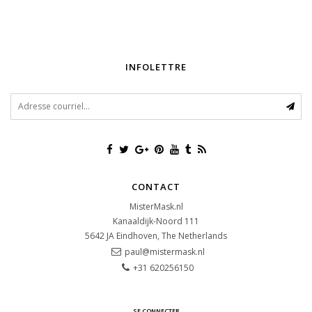
INFOLETTRE
CONTACT
MisterMask.nl
Kanaaldijk-Noord 111
5642 JA
Eindhoven, The Netherlands
paul@mistermask.nl
+31 620256150
SE CONNECTER