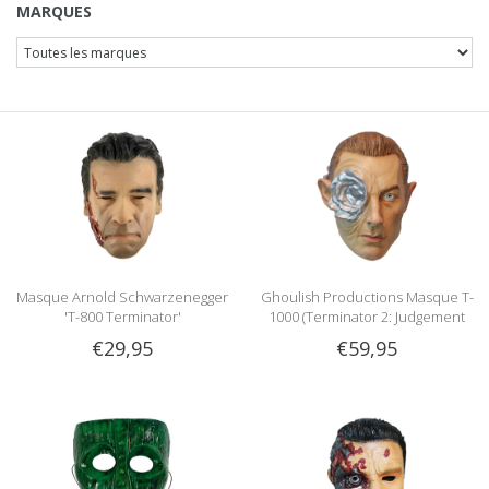
MARQUES
Masque Arnold Schwarzenegger
Ghoulish Productions Masque T-
'T-800 Terminator'
1000 (Terminator 2: Judgement
day)
€29,95
€59,95