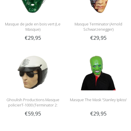
Masque de jade en bois vert (Le
Masque Terminator (Arnold
Masque)
Schwarzenegger)
€29,95
€29,95
Ghoulish Productions Masque
Masque The Mask 'Stanley Ipkiss'
policierT-1000 (Terminator 2:
Judgement day)
€59,95
€29,95