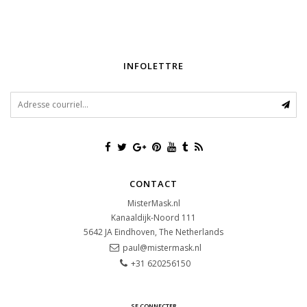
INFOLETTRE
CONTACT
MisterMask.nl
Kanaaldijk-Noord 111
5642 JA
Eindhoven, The Netherlands
paul@mistermask.nl
+31 620256150
SE CONNECTER