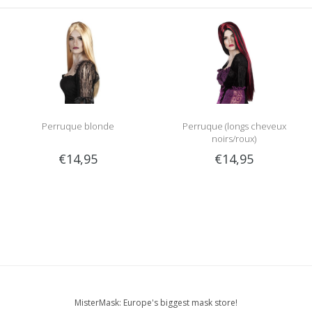
Perruque blonde
Perruque (longs cheveux
noirs/roux)
€14,95
€14,95
MisterMask: Europe's biggest mask store!