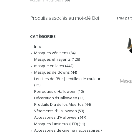
Accueil
/
Mots-clés
/
Boi
Produits associés au mot-clé Boi
Trier par:
CATÉGORIES
Info
Masques vénitiens
(84)
Masques effrayants
(128)
masque en latex
(442)
Masques de clowns
(44)
Lentilles de fête | lentilles de couleur
Masqu
(35)
Perruques d'Halloween
(10)
Décoration d'Halloween
(23)
Produits Dia de los Muertos
(44)
Vêtements d'Halloween
(53)
Accessoires d'Halloween
(47)
Masques lumineux (LED)
(11)
Accessoires de cinéma / accessoires /