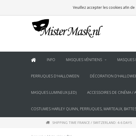
VOOR
22:00
BESTELD, BINNEN 2 WERKDAGEN IN HUIS
Veuillez accepter les cookies afin de
& BOVEN
€100
GRATIS BEZORGING
INFO
MASQUES VÉNITIENS
MASQUES 
PERRUQUES D'HALLOWEEN
DÉCORATION D'HALLOWE
MASQUES LUMINEUX (LED)
ACCESSOIRES DE CINÉMA / 
COSTUMES HARLEY QUINN, PERRUQUES, MARTEAUX, BATTES
SHIPPING TIME FRANCE / SWITZERLAND: 4-6 DAYS