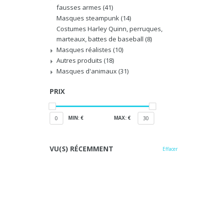
fausses armes
(41)
Masques steampunk
(14)
Costumes Harley Quinn, perruques,
marteaux, battes de baseball
(8)
Masques réalistes
(10)
Autres produits
(18)
Masques d'animaux
(31)
PRIX
MIN: €
MAX: €
0
30
VU(S) RÉCEMMENT
Effacer