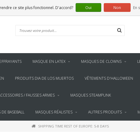
 rendre ce site plus fonctionnel. D'accord?
Oui
Non
En s
EFFRAYANTS
MASQUE EN LATEX
MASQUES DE CLOWNS
L
EN
PRODUITS DIA DE LOS MUERTOS
VÊTEMENTS D'HALLOWEEN
ACCESSOIRES / FAUSSES ARMES
MASQUES STEAMPUNK
 DE BASEBALL
MASQUES RÉALISTES
AUTRES PRODUITS
M
SHIPPING TIME REST OF EUROPE: 5-8 DAYS