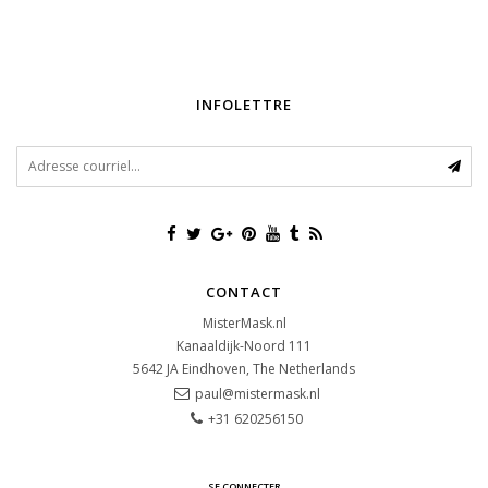
INFOLETTRE
CONTACT
MisterMask.nl
Kanaaldijk-Noord 111
5642 JA
Eindhoven, The Netherlands
paul@mistermask.nl
+31 620256150
SE CONNECTER