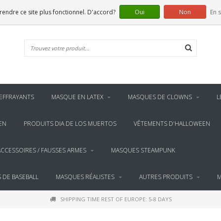
 rendre ce site plus fonctionnel. D'accord?
Oui
Non
En s
EFFRAYANTS
MASQUE EN LATEX
MASQUES DE CLOWNS
L
EN
PRODUITS DIA DE LOS MUERTOS
VÊTEMENTS D'HALLOWEEN
ACCESSOIRES / FAUSSES ARMES
MASQUES STEAMPUNK
 DE BASEBALL
MASQUES RÉALISTES
AUTRES PRODUITS
M
SHIPPING TIME REST OF EUROPE: 5-8 DAYS