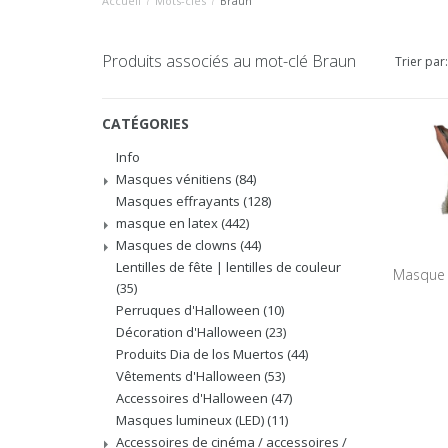
Accueil
/
Mots-clés
/
Braun
Produits associés au mot-clé Braun
Trier par:
CATÉGORIES
Info
Masques vénitiens
(84)
Masques effrayants
(128)
masque en latex
(442)
Masques de clowns
(44)
Lentilles de fête | lentilles de couleur
Masque 
(35)
Perruques d'Halloween
(10)
Décoration d'Halloween
(23)
Produits Dia de los Muertos
(44)
Vêtements d'Halloween
(53)
Accessoires d'Halloween
(47)
Masques lumineux (LED)
(11)
Accessoires de cinéma / accessoires /