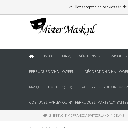
VOOR
22:00
BESTELD, BINNEN 2 WERKDAGEN IN HUIS
Veuillez accepter les cookies afin de
& BOVEN
€100
GRATIS BEZORGING
INFO
MASQUES VÉNITIENS
MASQUES 
PERRUQUES D'HALLOWEEN
DÉCORATION D'HALLOWE
MASQUES LUMINEUX (LED)
ACCESSOIRES DE CINÉMA / 
COSTUMES HARLEY QUINN, PERRUQUES, MARTEAUX, BATTES
SHIPPING TIME FRANCE / SWITZERLAND: 4-6 DAYS