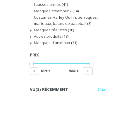
fausses armes
(41)
Masques steampunk
(14)
Costumes Harley Quinn, perruques,
marteaux, battes de baseball
(8)
Masques réalistes
(10)
Autres produits
(18)
Masques d'animaux
(31)
PRIX
MIN: €
MAX: €
0
30
VU(S) RÉCEMMENT
Effacer