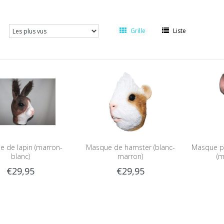
Grille
Liste
 de lapin (marron-
Masque de hamster (blanc-
Masque p
blanc)
marron)
(m
€29,95
€29,95