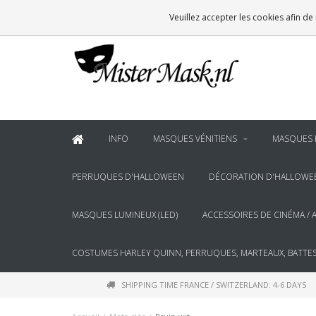
VOOR
22:00
BESTELD, BINNEN 2 WERKDAGEN IN HUIS
Veuillez accepter les cookies afin de
& BOVEN
€100
GRATIS BEZORGING
INFO
MASQUES VÉNITIENS
MASQUES 
PERRUQUES D'HALLOWEEN
DÉCORATION D'HALLOWE
MASQUES LUMINEUX (LED)
ACCESSOIRES DE CINÉMA / 
COSTUMES HARLEY QUINN, PERRUQUES, MARTEAUX, BATTES
SHIPPING TIME FRANCE / SWITZERLAND: 4-6 DAYS