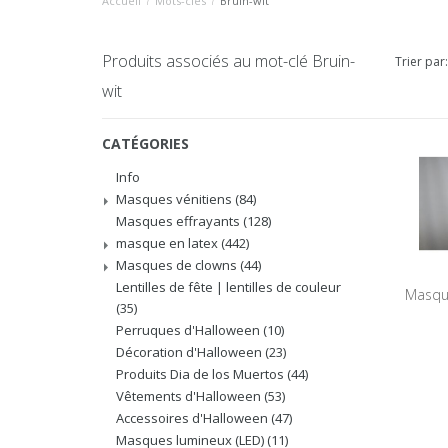
Accueil
/
Mots-clés
/
Bruin-wit
Produits associés au mot-clé Bruin-
Trier par:
wit
CATÉGORIES
Info
Masques vénitiens
(84)
Masques effrayants
(128)
masque en latex
(442)
Masques de clowns
(44)
Lentilles de fête | lentilles de couleur
Masque
(35)
Perruques d'Halloween
(10)
Décoration d'Halloween
(23)
Produits Dia de los Muertos
(44)
Vêtements d'Halloween
(53)
Accessoires d'Halloween
(47)
Masques lumineux (LED)
(11)