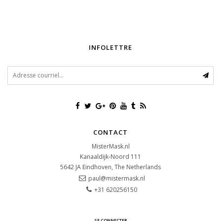
INFOLETTRE
CONTACT
MisterMask.nl
Kanaaldijk-Noord 111
5642 JA
Eindhoven, The Netherlands
paul@mistermask.nl
+31 620256150
SE CONNECTER