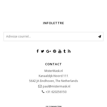
INFOLETTRE
CONTACT
MisterMask.nl
Kanaaldijk-Noord 111
5642 JA
Eindhoven, The Netherlands
paul@mistermask.nl
+31 620256150
SE CONNECTER