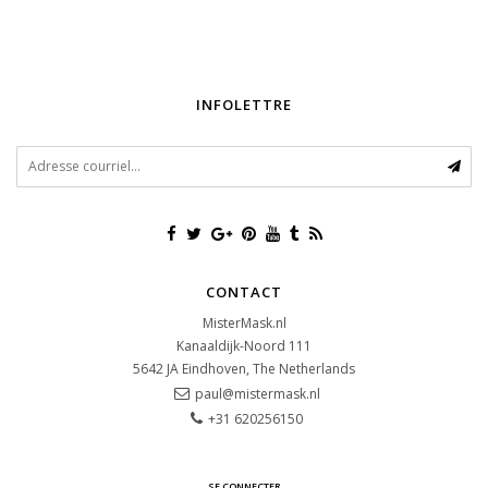
INFOLETTRE
CONTACT
MisterMask.nl
Kanaaldijk-Noord 111
5642 JA
Eindhoven, The Netherlands
paul@mistermask.nl
+31 620256150
SE CONNECTER