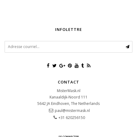
INFOLETTRE
CONTACT
MisterMask.nl
Kanaaldijk-Noord 111
5642 JA
Eindhoven, The Netherlands
paul@mistermask.nl
+31 620256150
SE CONNECTER