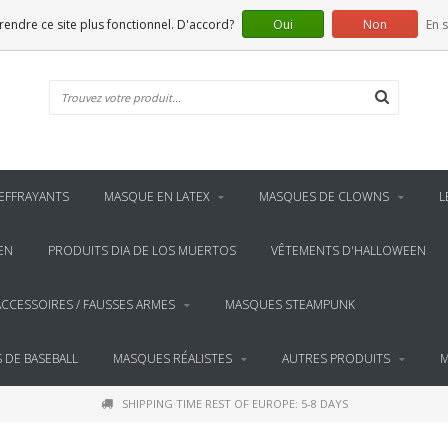
 rendre ce site plus fonctionnel. D'accord?
Oui
Non
En s
EFFRAYANTS
MASQUE EN LATEX
MASQUES DE CLOWNS
L
EN
PRODUITS DIA DE LOS MUERTOS
VÊTEMENTS D'HALLOWEEN
ACCESSOIRES / FAUSSES ARMES
MASQUES STEAMPUNK
 DE BASEBALL
MASQUES RÉALISTES
AUTRES PRODUITS
M
SHIPPING TIME REST OF EUROPE: 5-8 DAYS