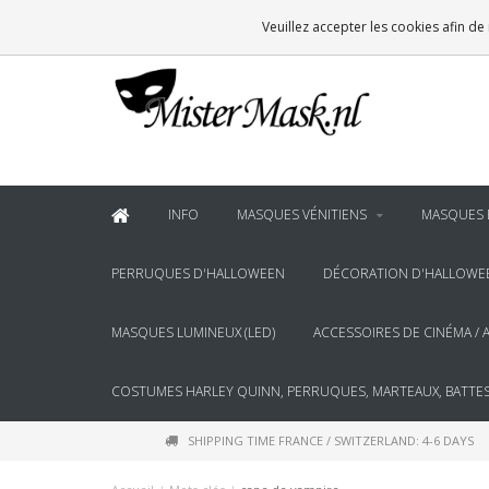
VOOR
22:00
BESTELD, BINNEN 2 WERKDAGEN IN HUIS
Veuillez accepter les cookies afin de
& BOVEN
€100
GRATIS BEZORGING
INFO
MASQUES VÉNITIENS
MASQUES 
PERRUQUES D'HALLOWEEN
DÉCORATION D'HALLOWE
MASQUES LUMINEUX (LED)
ACCESSOIRES DE CINÉMA / 
COSTUMES HARLEY QUINN, PERRUQUES, MARTEAUX, BATTES
SHIPPING TIME FRANCE / SWITZERLAND: 4-6 DAYS