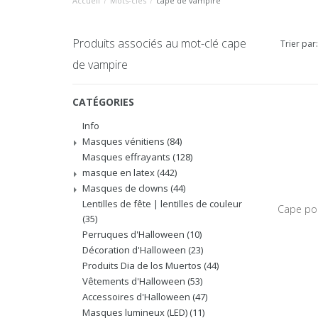
Accueil
/
Mots-clés
/
cape de vampire
Produits associés au mot-clé cape
Trier par:
de vampire
CATÉGORIES
Info
Masques vénitiens
(84)
Masques effrayants
(128)
masque en latex
(442)
Masques de clowns
(44)
Lentilles de fête | lentilles de couleur
Cape pou
(35)
Perruques d'Halloween
(10)
Décoration d'Halloween
(23)
Produits Dia de los Muertos
(44)
Vêtements d'Halloween
(53)
Accessoires d'Halloween
(47)
Masques lumineux (LED)
(11)