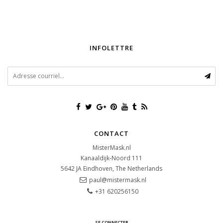
INFOLETTRE
CONTACT
MisterMask.nl
Kanaaldijk-Noord 111
5642 JA
Eindhoven, The Netherlands
paul@mistermask.nl
+31 620256150
SE CONNECTER