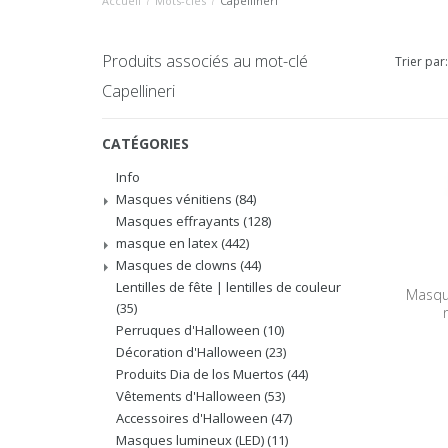
Accueil
/
Mots-clés
/
Capellineri
Produits associés au mot-clé
Trier par:
Capellineri
CATÉGORIES
Info
Masques vénitiens
(84)
Masques effrayants
(128)
masque en latex
(442)
Masques de clowns
(44)
Lentilles de fête | lentilles de couleur
Masqu
(35)
Perruques d'Halloween
(10)
Décoration d'Halloween
(23)
Produits Dia de los Muertos
(44)
Vêtements d'Halloween
(53)
Accessoires d'Halloween
(47)
Masques lumineux (LED)
(11)