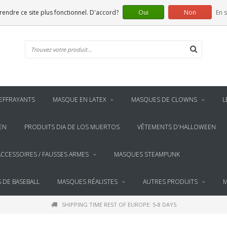
 rendre ce site plus fonctionnel. D'accord?
Oui
Non
En s
EFFRAYANTS
MASQUE EN LATEX
MASQUES DE CLOWNS
L
EN
PRODUITS DIA DE LOS MUERTOS
VÊTEMENTS D'HALLOWEEN
ACCESSOIRES / FAUSSES ARMES
MASQUES STEAMPUNK
 DE BASEBALL
MASQUES RÉALISTES
AUTRES PRODUITS
M
SHIPPING TIME REST OF EUROPE: 5-8 DAYS