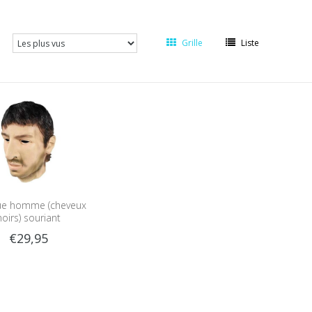
Grille
Liste
e homme (cheveux
noirs) souriant
€29,95