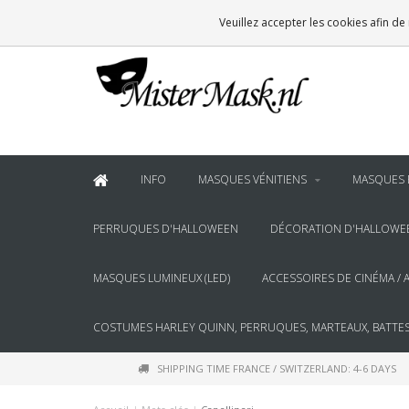
VOOR
22:00
BESTELD, BINNEN 2 WERKDAGEN IN HUIS
Veuillez accepter les cookies afin de
& BOVEN
€100
GRATIS BEZORGING
INFO
MASQUES VÉNITIENS
MASQUES 
PERRUQUES D'HALLOWEEN
DÉCORATION D'HALLOWE
MASQUES LUMINEUX (LED)
ACCESSOIRES DE CINÉMA / 
COSTUMES HARLEY QUINN, PERRUQUES, MARTEAUX, BATTES
SHIPPING TIME FRANCE / SWITZERLAND: 4-6 DAYS