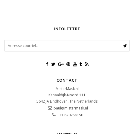
INFOLETTRE
CONTACT
MisterMask.nl
Kanaaldijk-Noord 111
5642 JA
Eindhoven, The Netherlands
paul@mistermask.nl
+31 620256150
SE CONNECTER