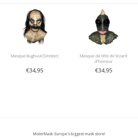
Masque Bughuul (Sinister)
Masque de tête de lézard
d'horreur
€34,95
€34,95
MisterMask: Europe's biggest mask store!