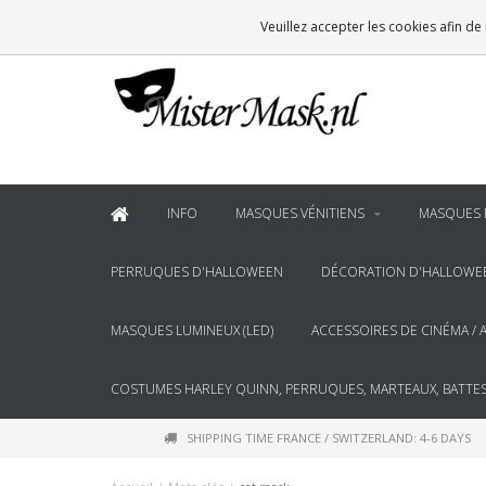
VOOR
22:00
BESTELD, BINNEN 2 WERKDAGEN IN HUIS
Veuillez accepter les cookies afin de
& BOVEN
€100
GRATIS BEZORGING
INFO
MASQUES VÉNITIENS
MASQUES 
PERRUQUES D'HALLOWEEN
DÉCORATION D'HALLOWE
MASQUES LUMINEUX (LED)
ACCESSOIRES DE CINÉMA / 
COSTUMES HARLEY QUINN, PERRUQUES, MARTEAUX, BATTES
SHIPPING TIME FRANCE / SWITZERLAND: 4-6 DAYS