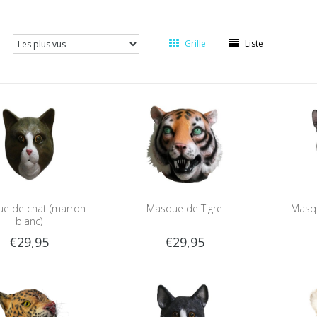
Grille
Liste
e de chat (marron
Masque de Tigre
Masqu
blanc)
€29,95
€29,95