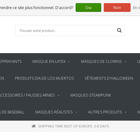
 rendre ce site plus fonctionnel. D'accord?
Oui
Non
En s
EFFRAYANTS
MASQUE EN LATEX
MASQUES DE CLOWNS
L
EN
PRODUITS DIA DE LOS MUERTOS
VÊTEMENTS D'HALLOWEEN
ACCESSOIRES / FAUSSES ARMES
MASQUES STEAMPUNK
 DE BASEBALL
MASQUES RÉALISTES
AUTRES PRODUITS
M
SHIPPING TIME REST OF EUROPE: 5-8 DAYS