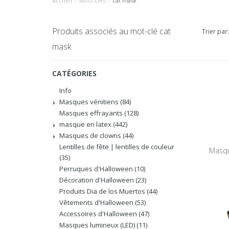
Accueil
/
Mots-clés
/
cat mask
Produits associés au mot-clé cat
Trier par:
mask
CATÉGORIES
Info
Masques vénitiens
(84)
Masques effrayants
(128)
masque en latex
(442)
Masques de clowns
(44)
Lentilles de fête | lentilles de couleur
Masqu
(35)
Perruques d'Halloween
(10)
Décoration d'Halloween
(23)
Produits Dia de los Muertos
(44)
Vêtements d'Halloween
(53)
Accessoires d'Halloween
(47)
Masques lumineux (LED)
(11)