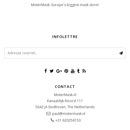
MisterMask: Europe's biggest mask store!
INFOLETTRE
CONTACT
MisterMask.nl
Kanaaldijk-Noord 111
5642 JA
Eindhoven, The Netherlands
paul@mistermask.nl
+31 620256150