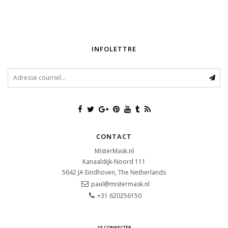
INFOLETTRE
CONTACT
MisterMask.nl
Kanaaldijk-Noord 111
5642 JA
Eindhoven, The Netherlands
paul@mistermask.nl
+31 620256150
SE CONNECTER