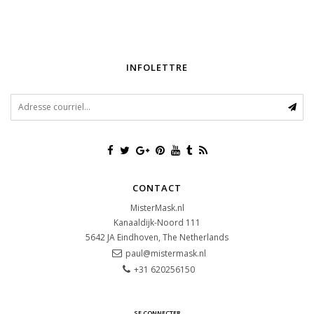
INFOLETTRE
CONTACT
MisterMask.nl
Kanaaldijk-Noord 111
5642 JA
Eindhoven, The Netherlands
paul@mistermask.nl
+31 620256150
SE CONNECTER