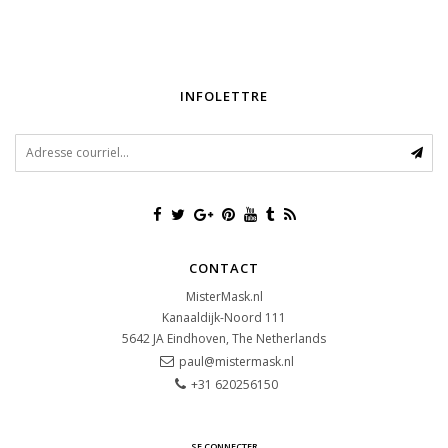
INFOLETTRE
CONTACT
MisterMask.nl
Kanaaldijk-Noord 111
5642 JA
Eindhoven, The Netherlands
paul@mistermask.nl
+31 620256150
SE CONNECTER