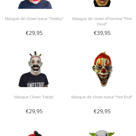
Masque de clown tueur "Smiley"
Masque de clown d'horreur "Fire
Devil"
€29,95
€39,95
Masque Clown 'Twisty'
Masque de clown tueur "Hot Rod"
€29,95
€29,95