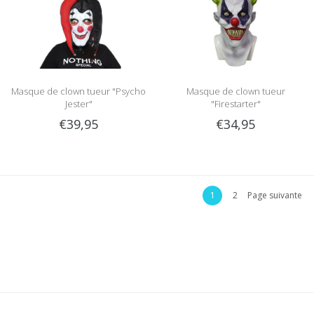
Masque de clown tueur "Psycho
Masque de clown tueur
Jester"
"Firestarter"
€39,95
€34,95
1
2
Page suivante