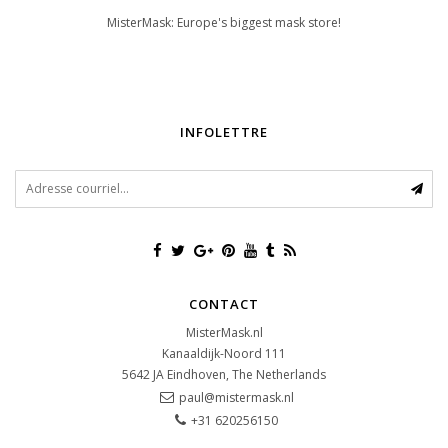
MisterMask: Europe's biggest mask store!
INFOLETTRE
CONTACT
MisterMask.nl
Kanaaldijk-Noord 111
5642 JA
Eindhoven, The Netherlands
paul@mistermask.nl
+31 620256150