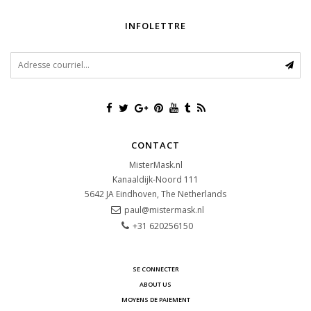
INFOLETTRE
CONTACT
MisterMask.nl
Kanaaldijk-Noord 111
5642 JA
Eindhoven, The Netherlands
paul@mistermask.nl
+31 620256150
SE CONNECTER
ABOUT US
MOYENS DE PAIEMENT