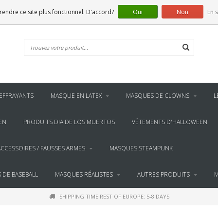
 rendre ce site plus fonctionnel. D'accord?
Oui
Non
En s
EFFRAYANTS
MASQUE EN LATEX
MASQUES DE CLOWNS
L
EN
PRODUITS DIA DE LOS MUERTOS
VÊTEMENTS D'HALLOWEEN
ACCESSOIRES / FAUSSES ARMES
MASQUES STEAMPUNK
 DE BASEBALL
MASQUES RÉALISTES
AUTRES PRODUITS
M
SHIPPING TIME REST OF EUROPE: 5-8 DAYS