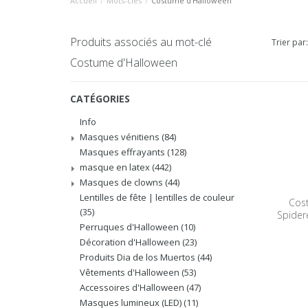
Accueil
/
Mots-clés
/
Costume d'Halloween
Produits associés au mot-clé
Trier par:
Costume d'Halloween
CATÉGORIES
Info
Masques vénitiens
(84)
Masques effrayants
(128)
masque en latex
(442)
Masques de clowns
(44)
Lentilles de fête | lentilles de couleur
Cos
(35)
Spidere
Perruques d'Halloween
(10)
Décoration d'Halloween
(23)
Produits Dia de los Muertos
(44)
Vêtements d'Halloween
(53)
Accessoires d'Halloween
(47)
Masques lumineux (LED)
(11)