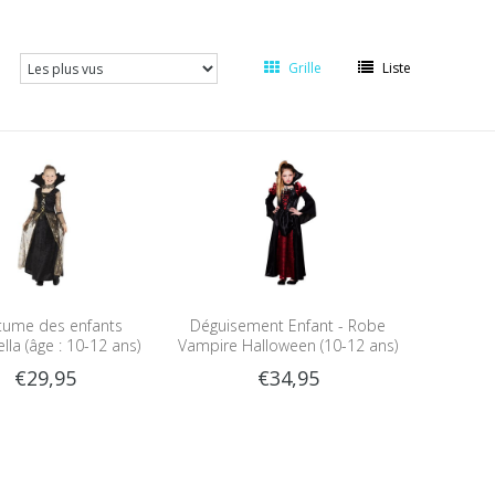
Grille
Liste
tume des enfants
Déguisement Enfant - Robe
lla (âge : 10-12 ans)
Vampire Halloween (10-12 ans)
€29,95
€34,95