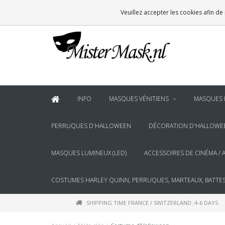
VOOR
22:00
BESTELD, BINNEN 2 WERKDAGEN IN HUIS
Veuillez accepter les cookies afin de
& BOVEN
€100
GRATIS BEZORGING
INFO
MASQUES VÉNITIENS
MASQUES 
PERRUQUES D'HALLOWEEN
DÉCORATION D'HALLOWE
MASQUES LUMINEUX (LED)
ACCESSOIRES DE CINÉMA / 
COSTUMES HARLEY QUINN, PERRUQUES, MARTEAUX, BATTES
SHIPPING TIME FRANCE / SWITZERLAND: 4-6 DAYS