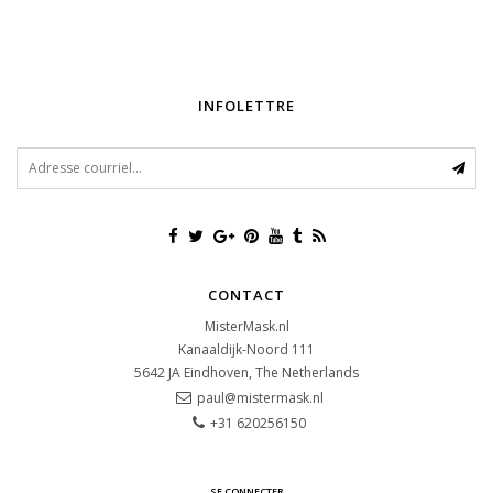
INFOLETTRE
CONTACT
MisterMask.nl
Kanaaldijk-Noord 111
5642 JA
Eindhoven, The Netherlands
paul@mistermask.nl
+31 620256150
SE CONNECTER