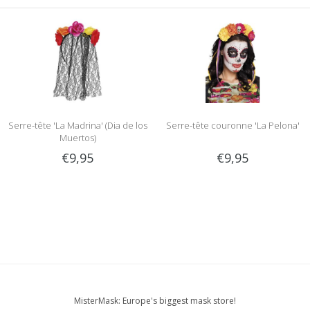
Serre-tête 'La Madrina' (Dia de los
Serre-tête couronne 'La Pelona'
Muertos)
€9,95
€9,95
MisterMask: Europe's biggest mask store!