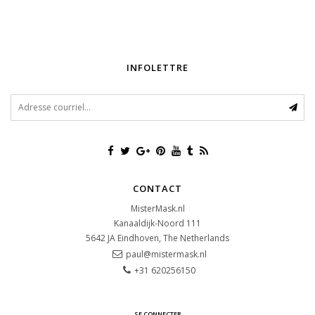
INFOLETTRE
CONTACT
MisterMask.nl
Kanaaldijk-Noord 111
5642 JA
Eindhoven, The Netherlands
paul@mistermask.nl
+31 620256150
SE CONNECTER