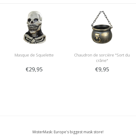
Masque de Squelette
Chaudron de sorcière "Sort du
crâne"
€29,95
€9,95
MisterMask: Europe's biggest mask store!