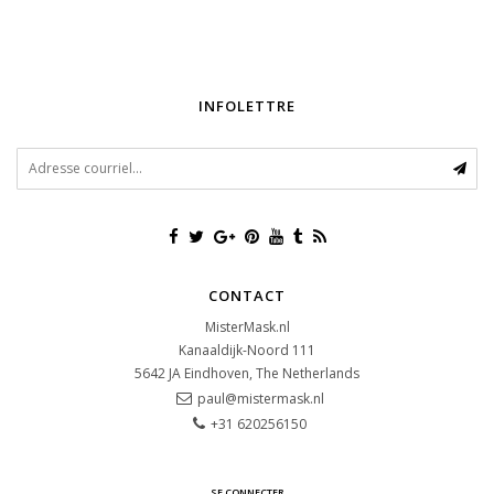
INFOLETTRE
CONTACT
MisterMask.nl
Kanaaldijk-Noord 111
5642 JA
Eindhoven, The Netherlands
paul@mistermask.nl
+31 620256150
SE CONNECTER