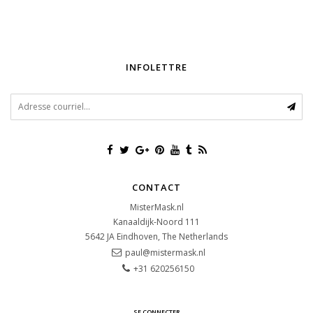
INFOLETTRE
CONTACT
MisterMask.nl
Kanaaldijk-Noord 111
5642 JA
Eindhoven, The Netherlands
paul@mistermask.nl
+31 620256150
SE CONNECTER