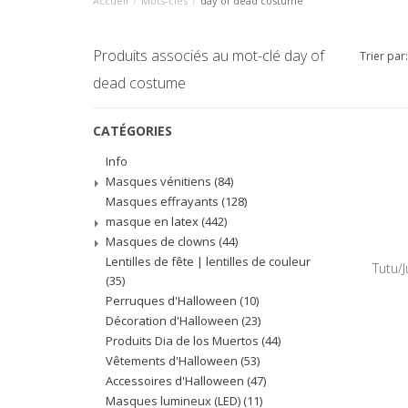
Accueil
/
Mots-clés
/
day of dead costume
Produits associés au mot-clé day of
Trier par:
dead costume
CATÉGORIES
Info
Masques vénitiens
(84)
Masques effrayants
(128)
masque en latex
(442)
Masques de clowns
(44)
Lentilles de fête | lentilles de couleur
Tutu/
(35)
Perruques d'Halloween
(10)
Décoration d'Halloween
(23)
Produits Dia de los Muertos
(44)
Vêtements d'Halloween
(53)
Accessoires d'Halloween
(47)
Masques lumineux (LED)
(11)