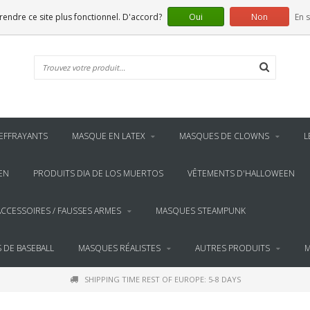
 rendre ce site plus fonctionnel. D'accord?
Oui
Non
En s
EFFRAYANTS
MASQUE EN LATEX
MASQUES DE CLOWNS
L
EN
PRODUITS DIA DE LOS MUERTOS
VÊTEMENTS D'HALLOWEEN
ACCESSOIRES / FAUSSES ARMES
MASQUES STEAMPUNK
 DE BASEBALL
MASQUES RÉALISTES
AUTRES PRODUITS
M
SHIPPING TIME REST OF EUROPE: 5-8 DAYS