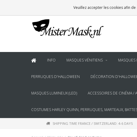
VOOR
22:00
BESTELD, BINNEN 2 WERKDAGEN IN HUIS
Veuillez accepter les cookies afin de
& BOVEN
€100
GRATIS BEZORGING
INFO
MASQUES VÉNITIENS
MASQUES 
PERRUQUES D'HALLOWEEN
DÉCORATION D'HALLOWE
MASQUES LUMINEUX (LED)
ACCESSOIRES DE CINÉMA / 
COSTUMES HARLEY QUINN, PERRUQUES, MARTEAUX, BATTES
SHIPPING TIME FRANCE / SWITZERLAND: 4-6 DAYS