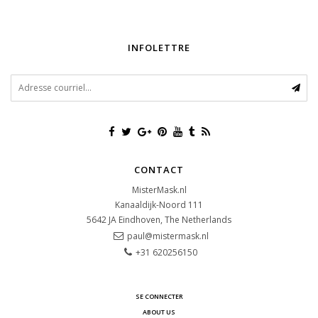
INFOLETTRE
CONTACT
MisterMask.nl
Kanaaldijk-Noord 111
5642 JA
Eindhoven, The Netherlands
paul@mistermask.nl
+31 620256150
SE CONNECTER
ABOUT US