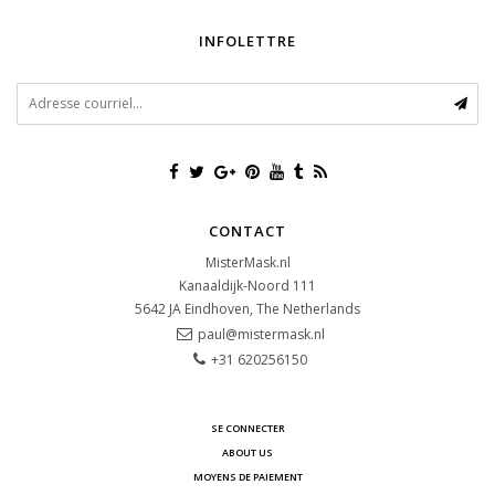
INFOLETTRE
CONTACT
MisterMask.nl
Kanaaldijk-Noord 111
5642 JA
Eindhoven, The Netherlands
paul@mistermask.nl
+31 620256150
SE CONNECTER
ABOUT US
MOYENS DE PAIEMENT