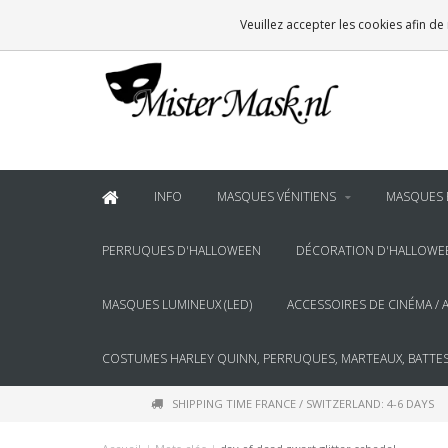
VOOR
22:00
BESTELD, BINNEN 2 WERKDAGEN IN HUIS
Veuillez accepter les cookies afin de
& BOVEN
€100
GRATIS BEZORGING
INFO
MASQUES VÉNITIENS
MASQUES 
PERRUQUES D'HALLOWEEN
DÉCORATION D'HALLOWE
MASQUES LUMINEUX (LED)
ACCESSOIRES DE CINÉMA / 
COSTUMES HARLEY QUINN, PERRUQUES, MARTEAUX, BATTES
SHIPPING TIME FRANCE / SWITZERLAND: 4-6 DAYS