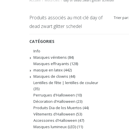
Accueil
/
Mots-clés
/
day of dead zwart glitter schedel
Produits associés au mot-clé day of
Trier par:
dead zwart glitter schedel
CATÉGORIES
Info
Masques vénitiens
(84)
Masques effrayants
(128)
masque en latex
(442)
Masques de clowns
(44)
Lentilles de fête | lentilles de couleur
(35)
Perruques d'Halloween
(10)
Décoration d'Halloween
(23)
Produits Dia de los Muertos
(44)
Vêtements d'Halloween
(53)
Accessoires d'Halloween
(47)
Masques lumineux (LED)
(11)