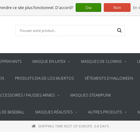
 rendre ce site plus fonctionnel. D'accord?
Oui
Non
En s
EFFRAYANTS
MASQUE EN LATEX
MASQUES DE CLOWNS
L
EN
PRODUITS DIA DE LOS MUERTOS
VÊTEMENTS D'HALLOWEEN
ACCESSOIRES / FAUSSES ARMES
MASQUES STEAMPUNK
 DE BASEBALL
MASQUES RÉALISTES
AUTRES PRODUITS
M
SHIPPING TIME REST OF EUROPE: 5-8 DAYS