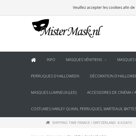
VOOR
22:00
BESTELD, BINNEN 2 WERKDAGEN IN HUIS
Veuillez accepter les cookies afin de
& BOVEN
€100
GRATIS BEZORGING
INFO
MASQUES VÉNITIENS
MASQUES 
PERRUQUES D'HALLOWEEN
DÉCORATION D'HALLOWE
MASQUES LUMINEUX (LED)
ACCESSOIRES DE CINÉMA / 
COSTUMES HARLEY QUINN, PERRUQUES, MARTEAUX, BATTES
SHIPPING TIME FRANCE / SWITZERLAND: 4-6 DAYS