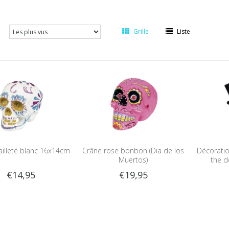
Grille
Liste
ailleté blanc 16x14cm
Crâne rose bonbon (Dia de los
Décoratio
Muertos)
the d
€14,95
€19,95