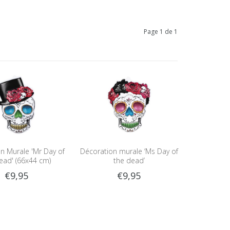
Page 1 de 1
n Murale 'Mr Day of
Décoration murale ‘Ms Day of
ead' (66x44 cm)
the dead’
€9,95
€9,95