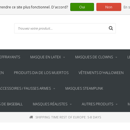
 rendre ce site plus fonctionnel. D'accord?
Oui
Non
En s
EFFRAYANTS
MASQUE EN LATEX
MASQUES DE CLOWNS
L
EN
PRODUITS DIA DE LOS MUERTOS
VÊTEMENTS D'HALLOWEEN
ACCESSOIRES / FAUSSES ARMES
MASQUES STEAMPUNK
 DE BASEBALL
MASQUES RÉALISTES
AUTRES PRODUITS
M
SHIPPING TIME REST OF EUROPE: 5-8 DAYS