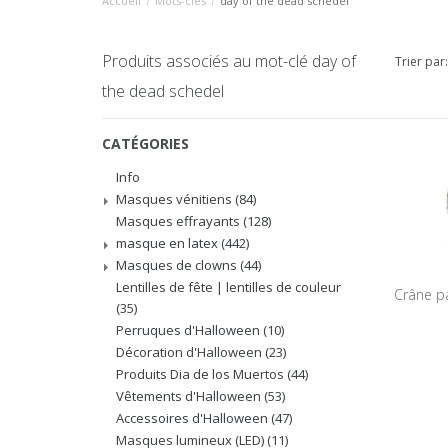
Accueil
/
Mots-clés
/
day of the dead schedel
Produits associés au mot-clé day of
Trier par:
the dead schedel
CATÉGORIES
Info
Masques vénitiens
(84)
Masques effrayants
(128)
masque en latex
(442)
Masques de clowns
(44)
Lentilles de fête | lentilles de couleur
Crâne p
(35)
Perruques d'Halloween
(10)
Décoration d'Halloween
(23)
Produits Dia de los Muertos
(44)
Vêtements d'Halloween
(53)
Accessoires d'Halloween
(47)
Masques lumineux (LED)
(11)