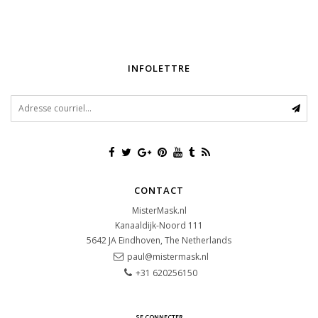
INFOLETTRE
CONTACT
MisterMask.nl
Kanaaldijk-Noord 111
5642 JA
Eindhoven, The Netherlands
paul@mistermask.nl
+31 620256150
SE CONNECTER