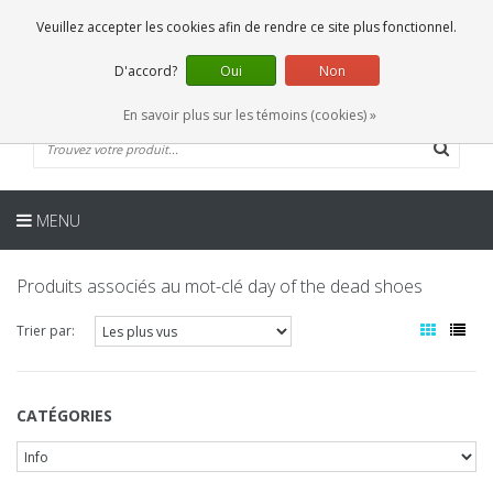
FR
0 Articles
Veuillez accepter les cookies afin de rendre ce site plus fonctionnel.
D'accord?
Oui
Non
En savoir plus sur les témoins (cookies) »
MENU
Produits associés au mot-clé day of the dead shoes
Trier par:
CATÉGORIES